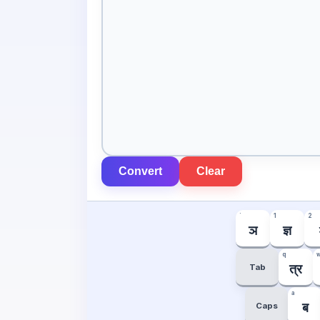
Convert
Clear
`
1
2
ञ
ज्ञ
q
Tab
त्र
a
Caps
ब