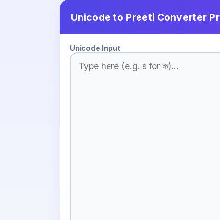
Unicode to Preeti Converter P
Unicode Input