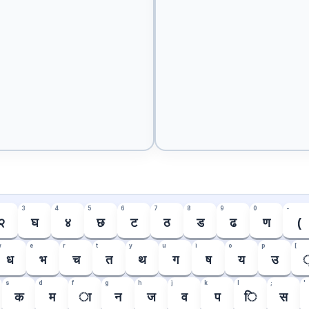
3
4
5
6
7
8
9
0
-
२
घ
४
छ
ट
ठ
ड
ढ
ण
(
w
e
r
t
y
u
i
o
p
[
ध
भ
च
त
थ
ग
ष
य
उ
s
d
f
g
h
j
k
l
;
'
क
म
ा
न
ज
व
प
ि
स