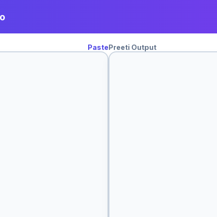
ro
Paste
Preeti Output