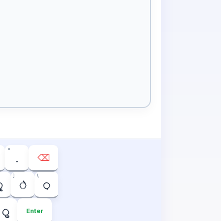
=
⌫
.
]
\
ृ
े
़
Enter
ु